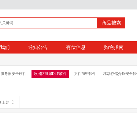
商品搜索
我们
通知公告
有偿信息
购物指南
服务器安全软件
数据防泄漏DLP软件
文件加密软件
移动存储介质安全软
描软件
安全管理中心SOC软件
邮件系统软件
版式软件
签章软件
桌
新上架